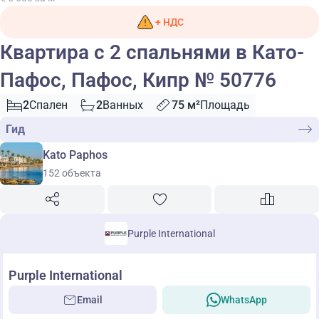
+ НДС
Квартира с 2 спальнями в Като-
Пафос, Пафос, Кипр № 50776
2
Спален
2
Ванных
75 м²
Площадь
Гид
Kato Paphos
152 объекта
Purple International
Purple International
Email
WhatsApp