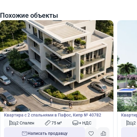
Похожие объекты
420 000
420
€
€
Квартира
Кварт
Квартира с 2 спальнями в Пафос, Кипр № 40782
Квартир
Лимасо
2 Спален
75 м²
+ НДС
2
Написать продавцу