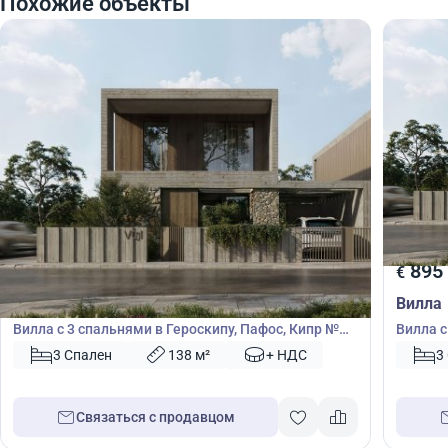
Похожие объекты
885 000
895
€
€
Вилла
Вилла
Вилла с 3 спальнями в Героскипу, Пафос, Кипр №
Вилла с
50671
50670
3 Спален
138 м²
+ НДС
3
Связаться с продавцом