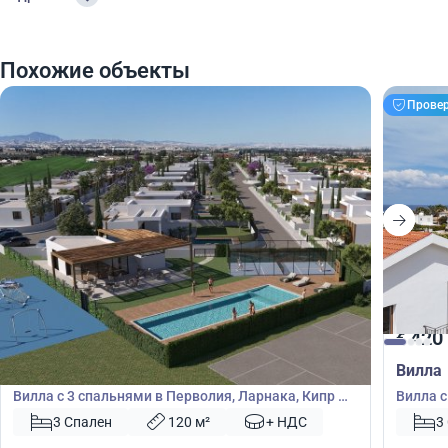
Похожие объекты
Прове
447 000
420
€
€
Вилла
Вилла
Вилла с 3 спальнями в Перволия, Ларнака, Кипр №
Вилла с
50861
№ 3924
3 Спален
120 м²
+ НДС
3