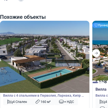
Похожие объекты
Прове
558 100
558
€
€
Вилла
Вилла
Вилла с 4 спальнями в Перволия, Ларнака, Кипр №
Вилла с
50867
52119
4 Спален
160 м²
+ НДС
4