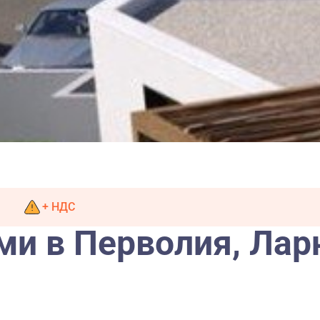
+ НДС
ми в Перволия, Лар