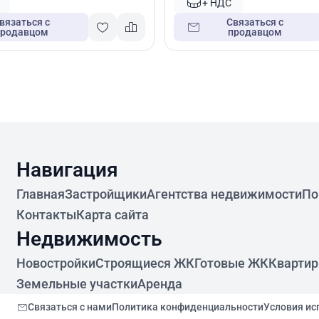
+ НДС
вязаться с
Связаться с
продавцом
продавцом
Навигация
Главная
Застройщики
Агентства недвижимости
По
Контакты
Карта сайта
Недвижимость
Новостройки
Строящиеся ЖК
Готовые ЖК
Кварти
Земельные участки
Аренда
Связаться с нами
Политика конфиденциальности
Условия ис