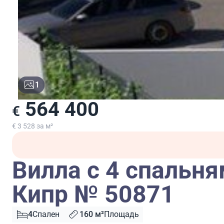
1
564 400
€
€ 3 528 за м²
Вилла с 4 спальня
Кипр № 50871
4
Спален
160 м²
Площадь