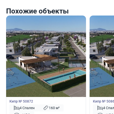
Похожие объекты
562 300
566 5
€
€
Вилла
Вилла
Вилла с 4 спальнями в Перволия, Ларнака,
Вилла с 4 с
Кипр № 50872
Кипр № 508
4 Спален
160 м²
4 Спа