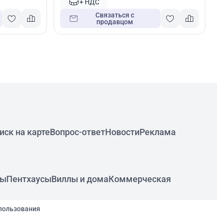
+ НДС
Связаться с
продавцом
иск на карте
Вопрос-ответ
Новости
Реклама
ры
Пентхаусы
Виллы и дома
Коммерческая
пользования