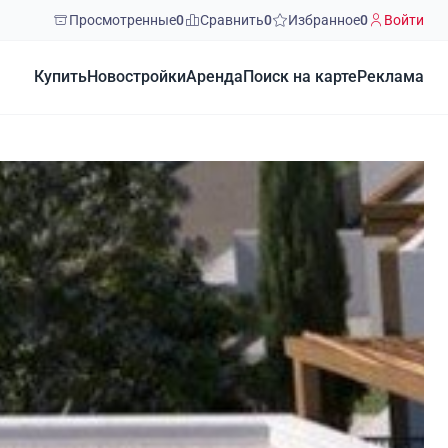
Просмотренные
0
Сравнить
0
Избранное
0
Войти
Купить
Новостройки
Аренда
Поиск на карте
Реклама