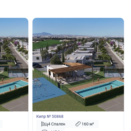
560 000
€
Вилла
ия, Ларнака,
Вилла с 4 спальнями в Перволия, Ларнака,
Кипр № 50868
4 Спален
160 м²