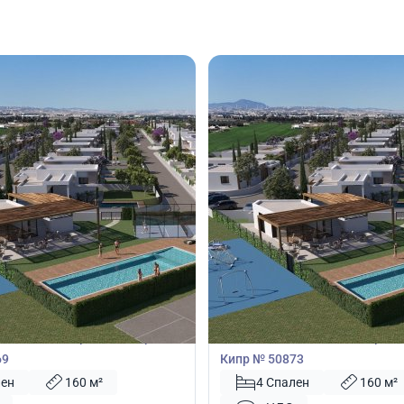
00
561 250
€
Вилла
пальнями в Перволия, Ларнака,
Вилла с 4 спальнями в Первол
69
Кипр № 50873
лен
160 м²
4 Спален
160 м²