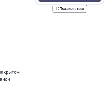
Пожаловаться
 закрытом
ивной