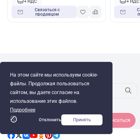
+ НДС
+ НДС
Связаться с
С
продавцом
WRE Group
На этом сайте мы используем cookie-
© Cyprus Realestate 2026. Все права защищены!
файлы. Продолжая пользоваться
сайтом, вы даете согласие на
использование этих файлов.
Будьте в курсе
Подробнее
Отклонить
Принять
Подписаться