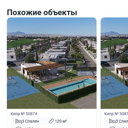
Похожие объекты
510 000
507 0
€
€
Вилла
Вилла
Вилла с 3 спальнями в Перволия, Ларнака,
Вилла с 3 с
Кипр № 50874
Кипр № 508
3 Спален
120 м²
3 Спа