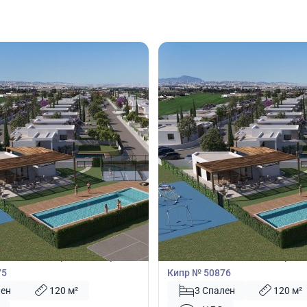
00
505 000
€
Вилла
пальнями в Перволия, Ларнака,
Вилла с 3 спальнями в Первол
75
Кипр № 50876
лен
120 м²
3 Спален
120 м²