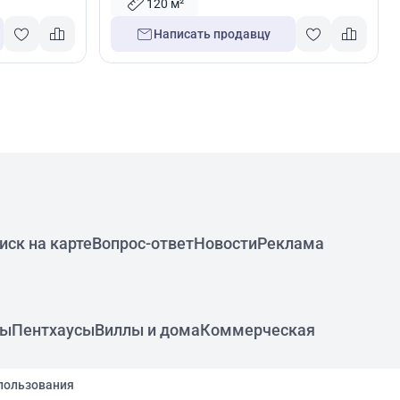
120 м²
Написать продавцу
иск на карте
Вопрос-ответ
Новости
Реклама
ры
Пентхаусы
Виллы и дома
Коммерческая
пользования