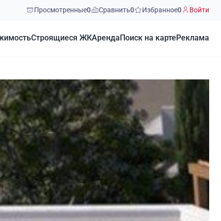
Просмотренные
0
Сравнить
0
Избранное
0
Войти
жимость
Строящиеся ЖК
Аренда
Поиск на карте
Реклама