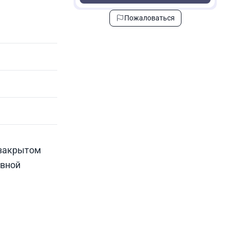
Пожаловаться
 закрытом
ивной