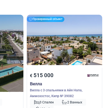
Проверенный объект
515 000
€
Вилла
ия, Ларнака,
Вилла с 3 спальнями в Айя Напа,
Аммохостос, Кипр № 39082
3 Спален
2 Ванных