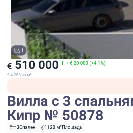
1
510 000
+ € 20 000 (+4.1%)
€
€ 4 250 за м²
Вилла с 3 спальня
Кипр № 50878
3
Спален
120 м²
Площадь