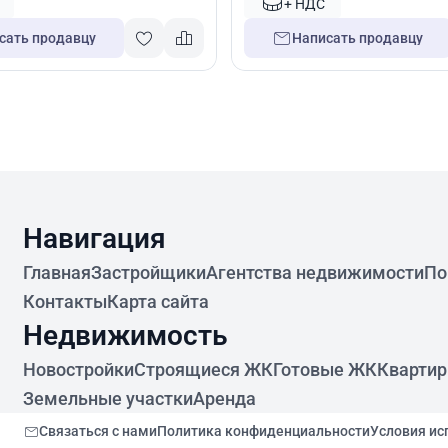
+ НДС
сать продавцу
Написать продавцу
Навигация
Главная
Застройщики
Агентства недвижимости
По
Контакты
Карта сайта
Недвижимость
Новостройки
Строящиеся ЖК
Готовые ЖК
Кварти
Земельные участки
Аренда
Связаться с нами
Политика конфиденциальности
Условия ис