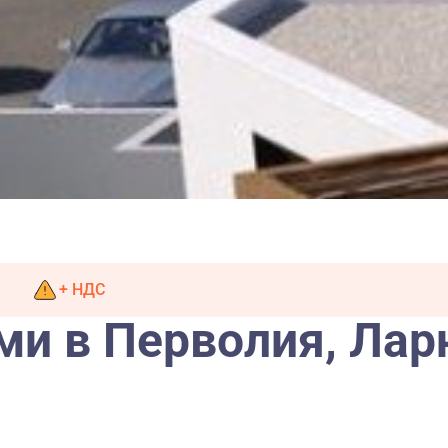
+ НДС
ми в Перволия, Лар