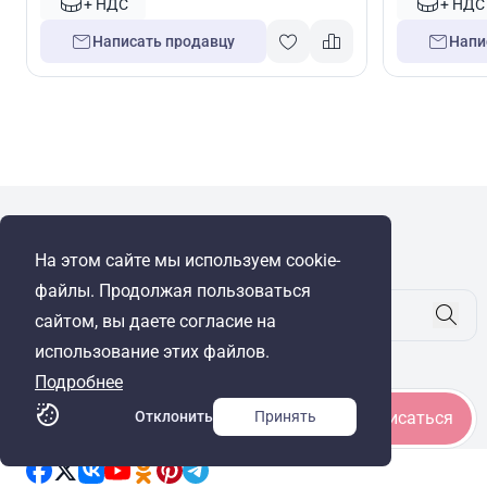
+ НДС
+ НДС
Написать продавцу
Напи
WRE Group
На этом сайте мы используем cookie-
© Cyprus Realestate 2026. Все права защищены!
файлы. Продолжая пользоваться
сайтом, вы даете согласие на
использование этих файлов.
Будьте в курсе
Подробнее
Отклонить
Принять
Подписаться