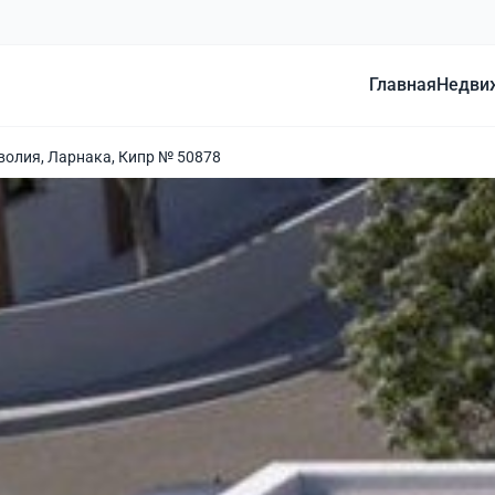
Главная
Недви
волия, Ларнака, Кипр № 50878