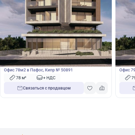
365 000
385
€
€
Офис
Офис
Офис 78м2 в Пафос, Кипр № 50891
Офис 7
78 м²
+ НДС
7
Связаться с продавцом