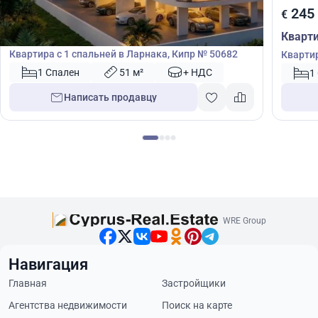
245 000
245
€
€
Квартира
Кварт
Квартира с 1 спальней в Ларнака, Кипр № 50682
Квартир
Лимасо
1 Спален
51 м²
+ НДС
1
Написать продавцу
WRE Group
Навигация
Главная
Застройщики
Агентства недвижимости
Поиск на карте