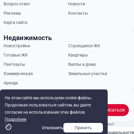
Вопрос-ответ
Новости
Реклама
Контакты
Карта сайта
Недвижимость
Новостройки
Строящиеся ЖК
Готовые ЖК
Квартиры
Пентхаусы
Виллы и дома
Коммерческая
Земельные участки
Аренда
Будьте в курсе
На этом сайте мы используем cookie-файлы.
Продолжая пользоваться сайтом, вы даете
Подписаться
согласие на использование этих файлов.
Подробнее
© Cyprus Realestate 2026. Все права защищены!
Отклонить
Принять
Связаться с нами
Политика конфиденциальности