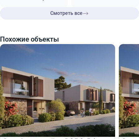
Смотреть все
Похожие объекты
990 000
1 05
€
€
Вилла
Вилла