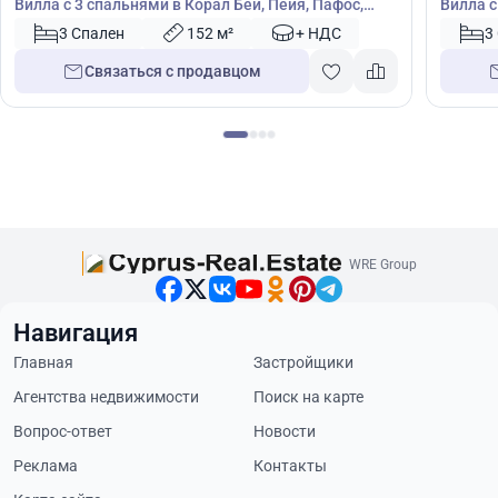
Вилла с 3 спальнями в Корал Бей, Пейя, Пафос,
Вилла с
Кипр № 43913
Кипр №
3 Спален
152 м²
+ НДС
3
Связаться с продавцом
WRE Group
Навигация
Главная
Застройщики
Агентства недвижимости
Поиск на карте
Вопрос-ответ
Новости
Реклама
Контакты