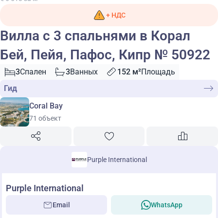
+ НДС
Вилла с 3 спальнями в Корал
Бей, Пейя, Пафос, Кипр № 50922
3
Спален
3
Ванных
152 м²
Площадь
Гид
Coral Bay
71 объект
Purple International
Purple International
Email
WhatsApp