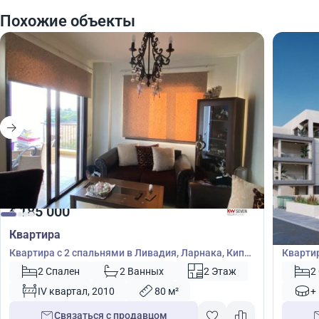
Похожие объекты
185 000
185
€
€
Квартира
Кварт
Квартира с 2 спальнями в Ливадия, Ларнака, Кипр
Квартир
№ 39975
№ 4796
2 Спален
2 Ванных
2 Этаж
2
IV квартал, 2010
80 м²
+
Связаться с продавцом