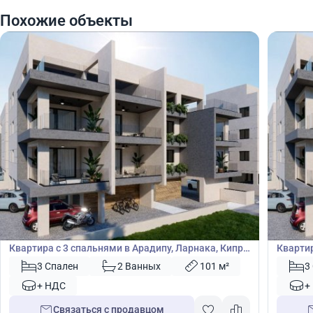
Похожие объекты
225 000
225
€
€
Квартира
Кварт
Квартира с 3 спальнями в Арадипу, Ларнака, Кипр
Квартир
№ 47976
№ 4797
3 Спален
2 Ванных
101 м²
3
+ НДС
+
Связаться с продавцом