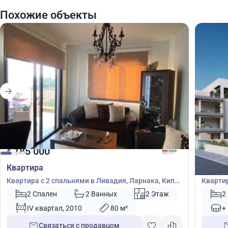
Похожие объекты
185 000
185
€
€
Квартира
Кварт
Квартира с 2 спальнями в Ливадия, Ларнака, Кипр
Квартир
№ 39975
№ 4796
2 Спален
2 Ванных
2 Этаж
2
IV квартал, 2010
80 м²
+
Связаться с продавцом