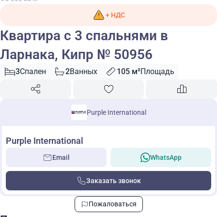
+ НДС
Квартира с 3 спальнями в
Ларнака, Кипр № 50956
3
Спален
2
Ванных
105 м²
Площадь
Purple International
Purple International
Email
WhatsApp
Заказать звонок
Пожаловаться