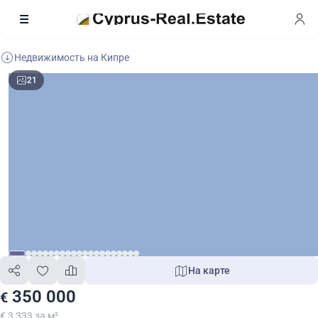
Недвижимость на Кипре
21
На карте
350 000
€
€ 3 333 за м²