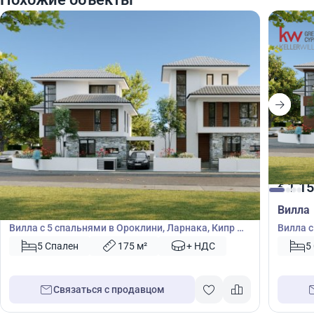
1 300 000
1 15
€
€
Вилла
Вилла
Вилла с 5 спальнями в Ороклини, Ларнака, Кипр №
Вилла с
45028
40403
5 Спален
175 м²
+ НДС
5
Связаться с продавцом