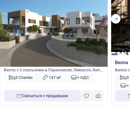
485 000
474
€
€
Вилла
Вилла
Вилла с 3 спальнями в Пареклисия, Лимасол, Кипр
Вилла с
№ 50967
53151
3 Спален
147 м²
+ НДС
3
+
Связаться с продавцом