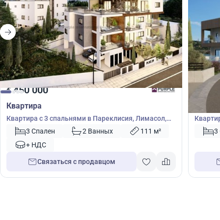
450 000
470
€
€
Квартира
Кварт
Квартира с 3 спальнями в Пареклисия, Лимасол,
Квартир
Кипр № 8127
Кипр №
3 Спален
2 Ванных
111 м²
3
+ НДС
Связаться с продавцом