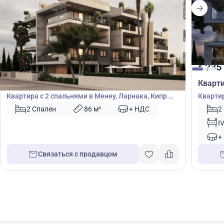
235 000
235
€
€
Квартира
Кварт
Квартира с 2 спальнями в Менеу, Ларнака, Кипр №
Квартир
50985
53497
2 Спален
86 м²
+ НДС
2
I
+
Связаться с продавцом