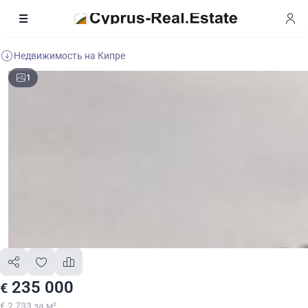
Недвижимость на Кипре
1
235 000
€
€ 2 733 за м²