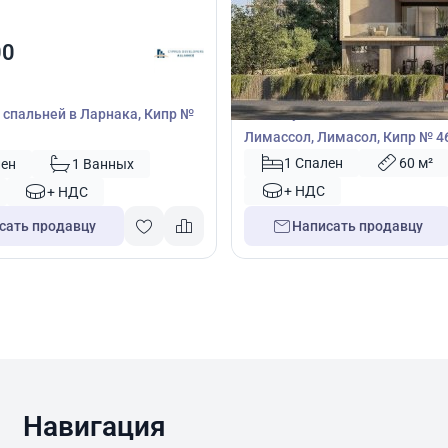
400 000
00
€
Пентхаус
Пентхаус с 1 спальней в Закак
1 спальней в Ларнака, Кипр №
Лимассол, Лимасол, Кипр № 4
1 Спален
60 м²
лен
1 Ванных
+ НДС
+ НДС
сать продавцу
Написать продавцу
Навигация