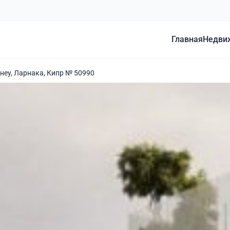
Главная
Недви
енеу, Ларнака, Кипр № 50990