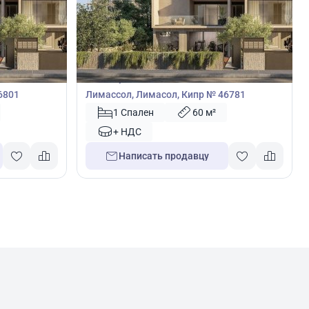
420 000
€
Пентхаус
и,
Пентхаус с 1 спальней в Закаки,
6801
Лимассол, Лимасол, Кипр № 46781
1 Спален
60 м²
+ НДС
Написать продавцу