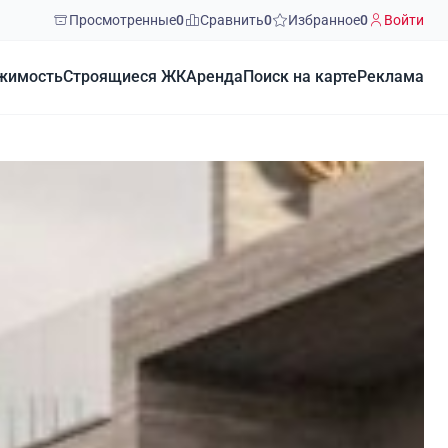
Просмотренные
0
Сравнить
0
Избранное
0
Войти
жимость
Строящиеся ЖК
Аренда
Поиск на карте
Реклама