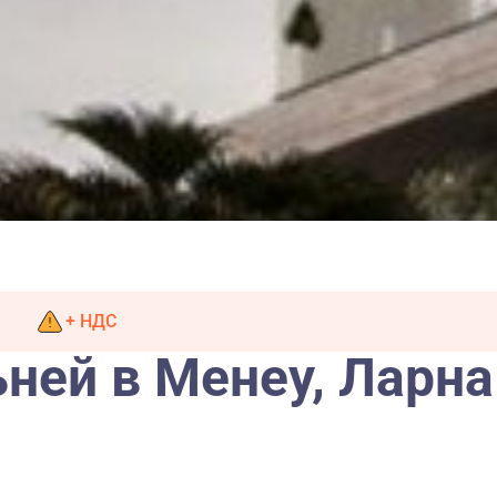
+ НДС
ьней в Менеу, Ларна