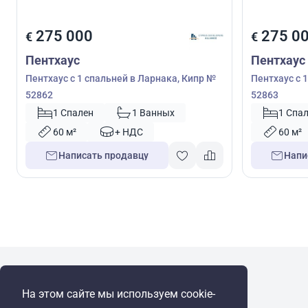
275 000
275 0
€
€
Пентхаус
Пентхаус
Пентхаус с 1 спальней в Ларнака, Кипр №
Пентхаус с 
52862
52863
1 Спален
1 Ванных
1 Спа
60 м²
+ НДС
60 м²
Написать продавцу
Напи
WRE Group
На этом сайте мы используем cookie-
© Cyprus Realestate 2026. Все права защищены!