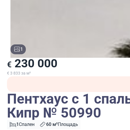
1
230 000
€
€ 3 833 за м²
Пентхаус с 1 спал
Кипр № 50990
1
Спален
60 м²
Площадь