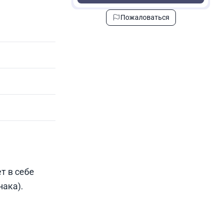
Пожаловаться
т в себе
нака).