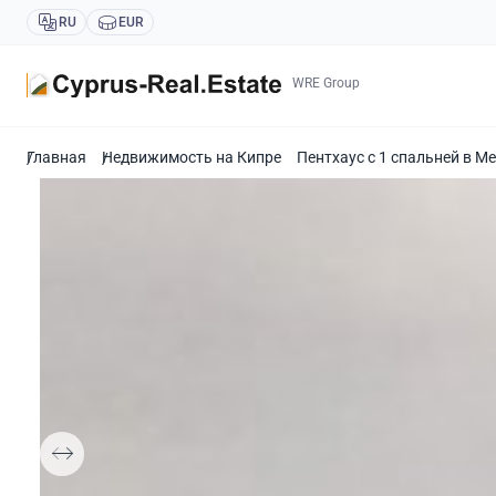
RU
EUR
WRE Group
Главная
Недвижимость на Кипре
Пентхаус с 1 спальней в М