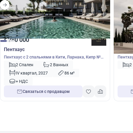
280 000
285
€
€
Пентхаус
Пентх
Пентхаус с 2 спальнями в Кити, Ларнака, Кипр №
Пентхау
53493
50982
2 Спален
2 Ванных
2
IV квартал, 2027
86 м²
+ НДС
Связаться с продавцом