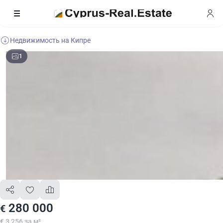
Недвижимость на Кипре
1
280 000
€
€ 3 256 за м²