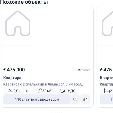
Похожие объекты
475 000
475
€
€
Квартира
Кварт
Квартира с 2 спальнями в Лимассол, Лимасол,
Квартир
Кипр № 56359
Кипр №
2 Спален
82 м²
+ НДС
2
Связаться с продавцом