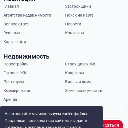
Главная
Застройщики
Агентства недвижимости
Поиск на карте
Вопрос-ответ
Новости
Реклама
Контакты
Карта сайта
Недвижимость
Новостройки
Строящиеся ЖК
Готовые ЖК
Квартиры
Пентхаусы
Виллы и дома
Коммерческая
Земельные участки
Аренда
Будьте в курсе
На этом сайте мы используем cookie-файлы.
Продолжая пользоваться сайтом, вы даете
Подписаться
согласие на использование этих файлов.