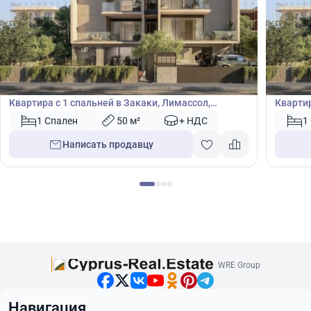
240 000
240
€
€
Квартира
Кварт
Квартира с 1 спальней в Закаки, Лимассол,
Квартир
Лимасол, Кипр № 46772
Лимасо
1 Спален
50 м²
+ НДС
1
Написать продавцу
WRE Group
Навигация