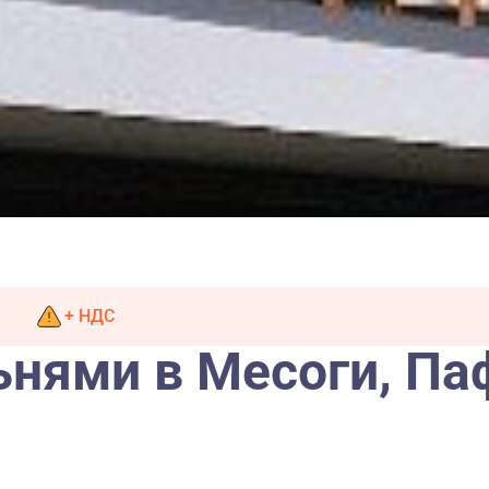
+ НДС
ьнями в Месоги, Па