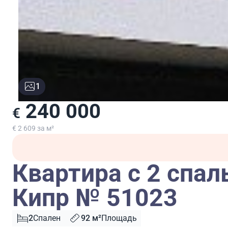
1
240 000
€
€ 2 609 за м²
Квартира с 2 спал
Кипр № 51023
2
Спален
92 м²
Площадь