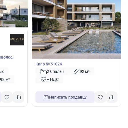
259 000
€
Квартира
оволос,
Квартира с 2 спальнями в Месоги, Пафос,
Кипр № 51024
ых
2 Спален
92 м²
92 м²
+ НДС
Написать продавцу