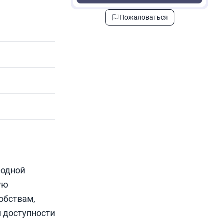
Пожаловаться
родной
ую
обствам,
 доступности