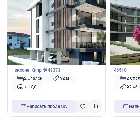
242 300
250 0
€
€
Квартира
Квартира
Квартира с 2 спальнями в Строволос,
Квартира с 
Никосия, Кипр № 49373
46510
2 Спален
92 м²
2 Спа
+ НДС
92 м²
Написать продавцу
Напи