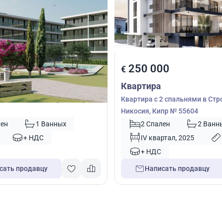
00
250 000
€
Квартира
2 спальнями в Пафос, Кипр №
Квартира с 2 спальнями в Стр
Никосия, Кипр № 55604
лен
1 Ванных
2 Спален
2 Ванн
+ НДС
IV квартал, 2025
+ НДС
сать продавцу
Написать продавцу