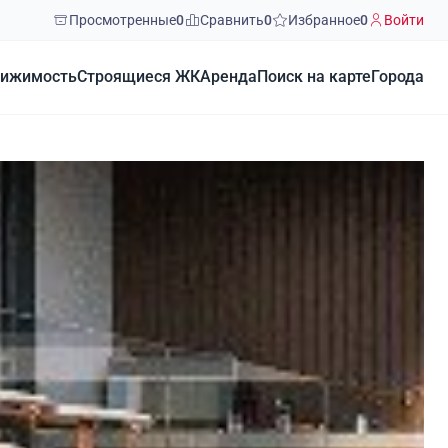
Просмотренные
0
Сравнить
0
Избранное
0
Войти
ижимость
Строящиеся ЖК
Аренда
Поиск на карте
Города