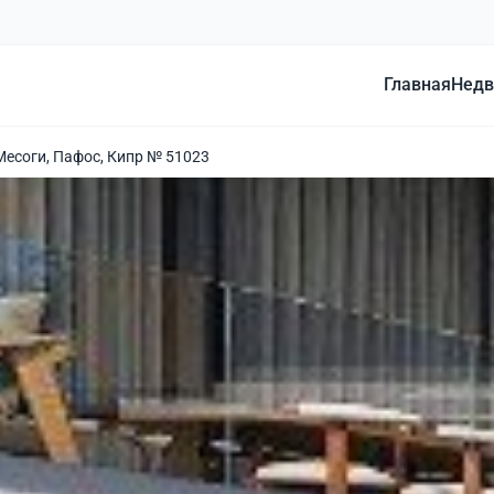
Главная
Недв
Месоги, Пафос, Кипр № 51023