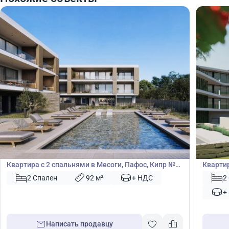
259 000
250
€
€
Квартира
Кварт
Квартира с 2 спальнями в Месоги, Пафос, Кипр №
Квартир
51024
2 Спален
92 м²
+ НДС
2
+
Написать продавцу