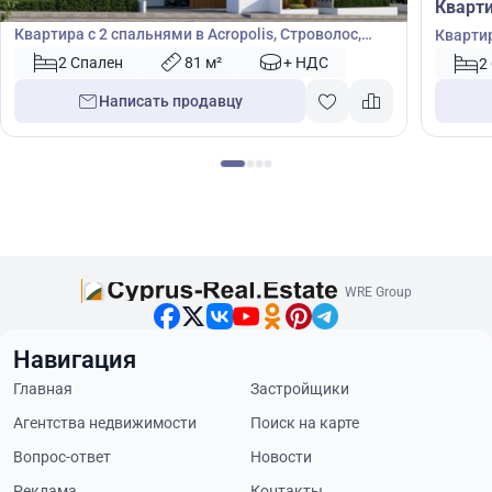
Квартира
Кварт
Квартира с 2 спальнями в Acropolis, Строволос,
Квартир
Никосия, Кипр № 47532
2 Спален
81 м²
+ НДС
2
Написать продавцу
WRE Group
Навигация
Главная
Застройщики
Агентства недвижимости
Поиск на карте
Вопрос-ответ
Новости
Реклама
Контакты