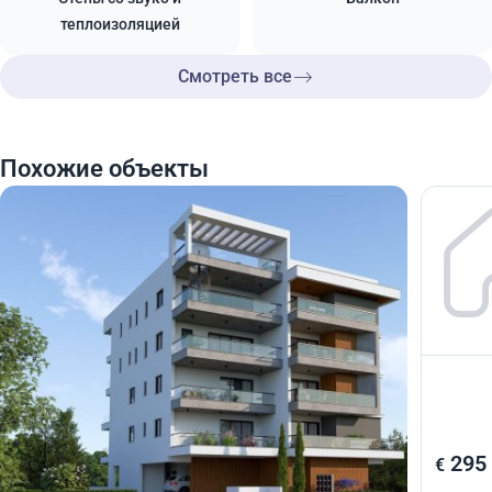
теплоизоляцией
Смотреть все
Похожие объекты
295 000
295
€
€