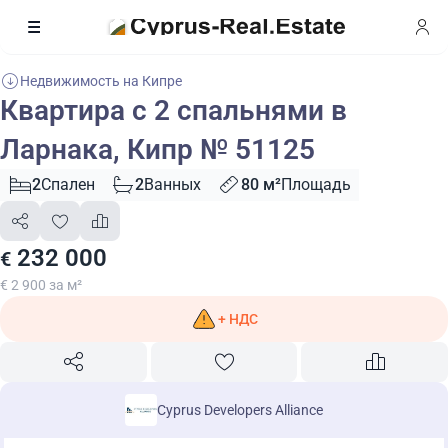
Недвижимость на Кипре
Квартира с 2 спальнями в
Ларнака, Кипр № 51125
2
Спален
2
Ванных
80 м²
Площадь
232 000
€
€ 2 900 за м²
+ НДС
Cyprus Developers Alliance