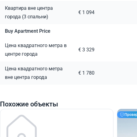
Квартира вне центра
€ 1 094
города (3 спальни)
Buy Apartment Price
Цена квадратного метра в
€ 3 329
центре города
Цена квадратного метра
€ 1 780
вне центра города
Похожие объекты
Прове