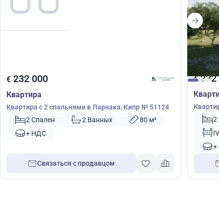
232
232 000
€
€
Кварт
Квартира
Квартир
Квартира с 2 спальнями в Ларнака, Кипр № 51124
2
2 Спален
2 Ванных
80 м²
I
+ НДС
+
Связаться с продавцом