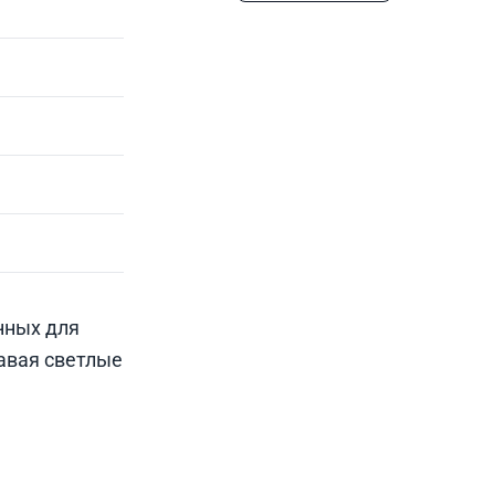
нных для
авая светлые