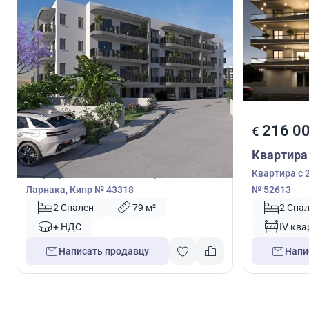
205 000
216 0
€
€
Квартира
Квартира
Квартира с 2 спальнями в Ороклини,
Квартира с 
Ларнака, Кипр № 43318
№ 52613
2 Спален
79 м²
2 Спа
+ НДС
IV ква
Написать продавцу
Напи