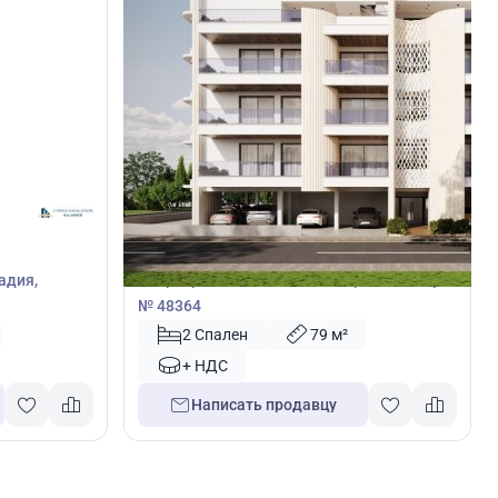
220 000
€
Квартира
Квартира с 2 спальнями в Ларнака, Кипр
адия,
№ 48364
2 Спален
79 м²
+ НДС
Написать продавцу