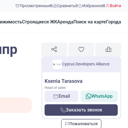
Просмотренные
0
Сравнить
0
Избранное
0
Войти
ижимость
Строящиеся ЖК
Аренда
Поиск на карте
Города
ипр
Cyprus Developers Alliance
Ksenia Tarasova
Head of sales
Email
WhatsApp
Заказать звонок
Пожаловаться