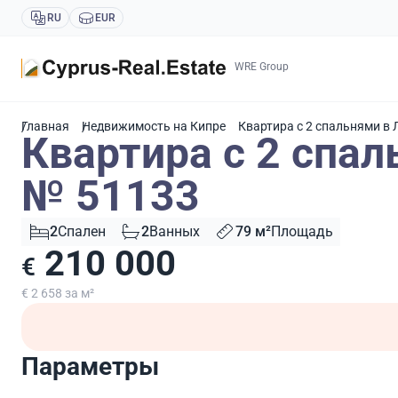
RU
EUR
WRE Group
Главная
Недвижимость на Кипре
Квартира с 2 спальнями в 
Квартира с 2 спал
№ 51133
2
Спален
2
Ванных
79 м²
Площадь
210 000
€
€ 2 658 за м²
Параметры