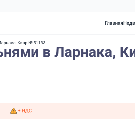
Главная
Недв
Ларнака, Кипр № 51133
ьнями в Ларнака, К
+ НДС