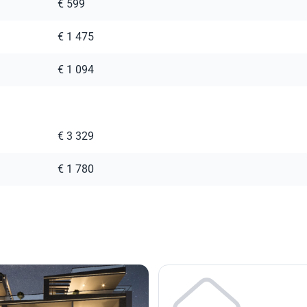
€ 599
€ 1 475
€ 1 094
€ 3 329
€ 1 780