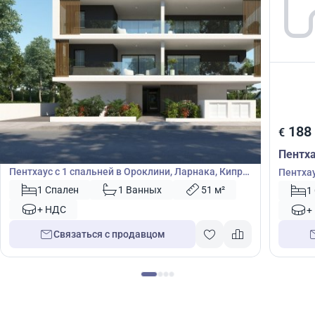
180 000
188
€
€
Пентхаус
Пентх
Пентхаус с 1 спальней в Ороклини, Ларнака, Кипр
Пентхау
№ 46664
52545
1 Спален
1 Ванных
51 м²
1
+ НДС
+
Связаться с продавцом