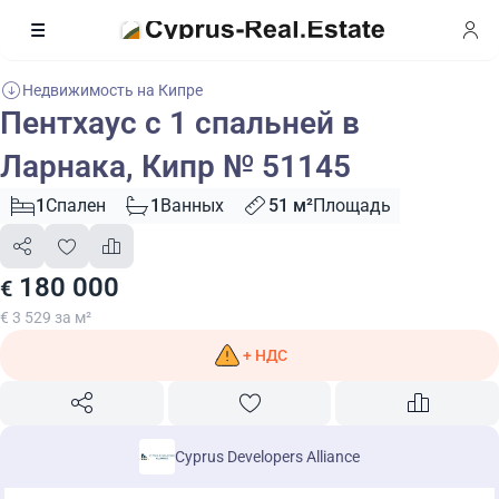
Недвижимость на Кипре
Пентхаус с 1 спальней в
Ларнака, Кипр № 51145
1
Спален
1
Ванных
51 м²
Площадь
180 000
€
€ 3 529 за м²
+ НДС
Cyprus Developers Alliance