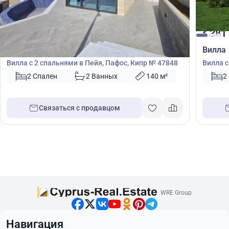
500 000
381
€
€
Вилла
Вилла
Вилла с 2 спальнями в Пейя, Пафос, Кипр № 47848
Вилла с
Монагр
2 Спален
2 Ванных
140 м²
2
Связаться с продавцом
WRE Group
Навигация