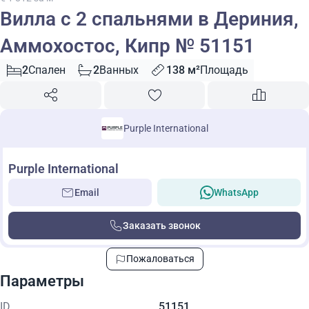
Вилла с 2 спальнями в Дериния,
Аммохостос, Кипр № 51151
2
Спален
2
Ванных
138 м²
Площадь
Purple International
Purple International
Email
WhatsApp
Заказать звонок
Пожаловаться
Параметры
ID
51151