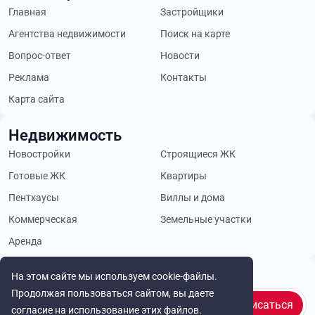
Главная
Застройщики
Агентства недвижимости
Поиск на карте
Вопрос-ответ
Новости
Реклама
Контакты
Карта сайта
Недвижимость
Новостройки
Строящиеся ЖК
Готовые ЖК
Квартиры
Пентхаусы
Виллы и дома
Коммерческая
Земельные участки
Аренда
Будьте в курсе
На этом сайте мы используем cookie-файлы.
Продолжая пользоваться сайтом, вы даете
Подписаться
согласие на использование этих файлов.