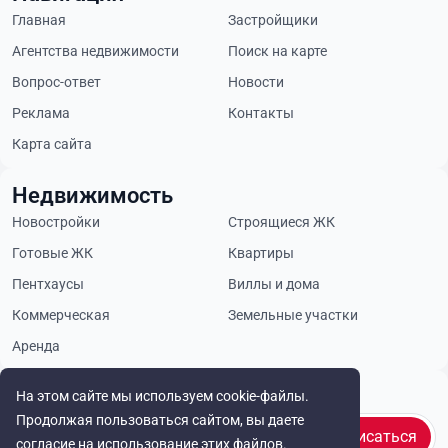
Главная
Застройщики
Агентства недвижимости
Поиск на карте
Вопрос-ответ
Новости
Реклама
Контакты
Карта сайта
Недвижимость
Новостройки
Строящиеся ЖК
Готовые ЖК
Квартиры
Пентхаусы
Виллы и дома
Коммерческая
Земельные участки
Аренда
Будьте в курсе
На этом сайте мы используем cookie-файлы.
Продолжая пользоваться сайтом, вы даете
Подписаться
согласие на использование этих файлов.