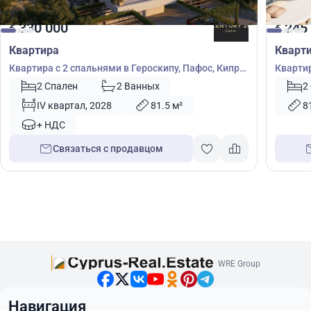
330 000
245
€
€
Квартира
Кварт
Квартира с 2 спальнями в Героскипу, Пафос, Кипр
Квартир
№ 55539
2 Спален
2 Ванных
2
IV квартал, 2028
81.5 м²
8
+ НДС
Связаться с продавцом
WRE Group
Навигация