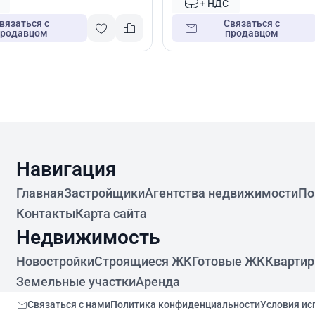
+ НДС
вязаться с
Связаться с
продавцом
продавцом
Навигация
Главная
Застройщики
Агентства недвижимости
По
Контакты
Карта сайта
Недвижимость
Новостройки
Строящиеся ЖК
Готовые ЖК
Кварти
Земельные участки
Аренда
Связаться с нами
Политика конфиденциальности
Условия ис