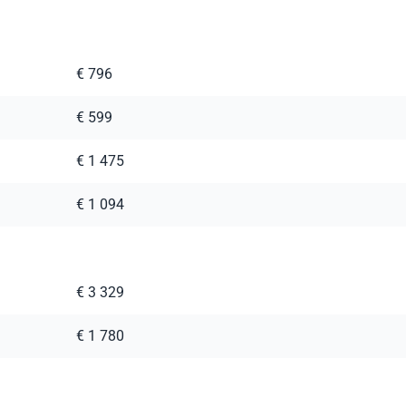
€ 796
€ 599
€ 1 475
€ 1 094
€ 3 329
€ 1 780