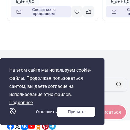
+ НДС
+ НДС
Связаться с
С
продавцом
WRE Group
На этом сайте мы используем cookie-
© Cyprus Realestate 2026. Все права защищены!
файлы. Продолжая пользоваться
сайтом, вы даете согласие на
использование этих файлов.
Будьте в курсе
Подробнее
Отклонить
Принять
Подписаться