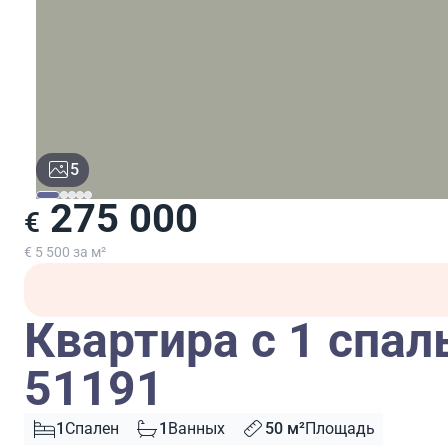
5
275 000
€
€ 5 500 за м²
Квартира с 1 спал
51191
1
Спален
1
Ванных
50 м²
Площадь