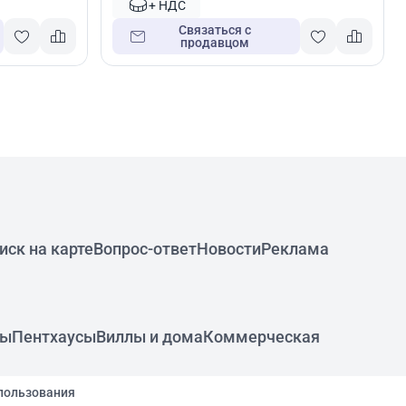
+ НДС
Связаться с
продавцом
иск на карте
Вопрос-ответ
Новости
Реклама
ры
Пентхаусы
Виллы и дома
Коммерческая
пользования