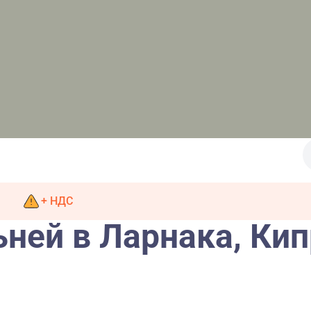
+ НДС
ьней в Ларнака, Ки