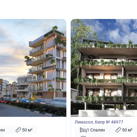
00
275 000
€
Квартира
1 спальней в Ларнака, Кипр №
Квартира с 1 спальней в Лима
Лимасол, Кипр № 48977
лен
50 м²
1 Спален
50 м²