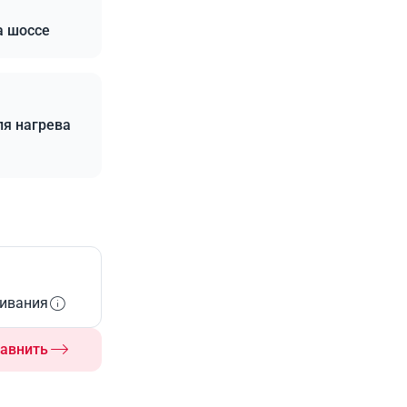
а шоссе
ля нагрева
живания
авнить