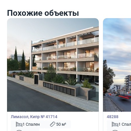
Похожие объекты
275 000
275 0
€
€
Квартира
Квартира
Квартира с 1 спальней в Ипсонас,
Квартира с 
Лимасол, Кипр № 41714
48288
1 Спален
50 м²
1 Спа