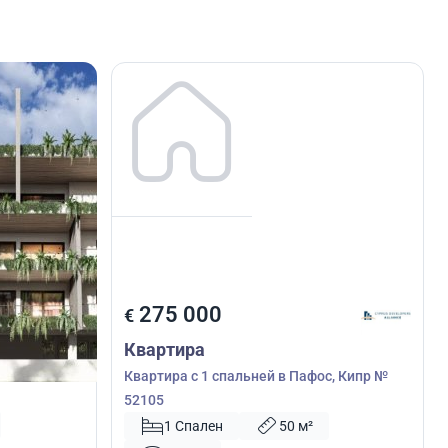
275 000
€
Квартира
ссол,
Квартира с 1 спальней в Пафос, Кипр №
52105
1 Спален
50 м²