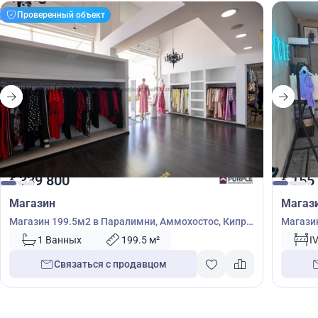
Проверенный объект
339 800
155
€
€
Магазин
Магаз
Магазин 199.5м2 в Паралимни, Аммохостос, Кипр
Магазин
№ 49902
1 Ванных
199.5 м²
I
Связаться с продавцом