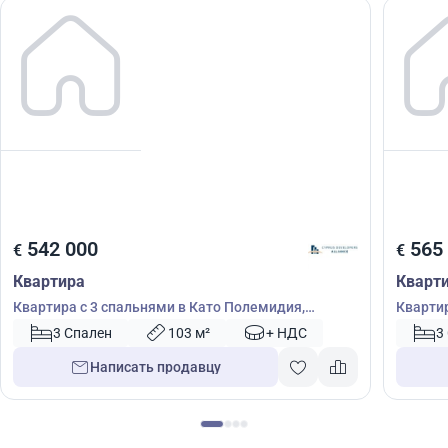
542 000
565
€
€
Квартира
Кварт
Квартира с 3 спальнями в Като Полемидия,
Квартир
Лимасол, Кипр № 51516
Лимасо
3 Спален
103 м²
+ НДС
3
Написать продавцу