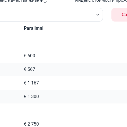
екс качества жизни
Индекс стоимости про
Ср
Paralimni
€ 600
€ 567
€ 1 167
€ 1 300
€ 2 750