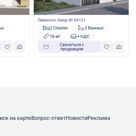
Квартира
нака, Кипр
Квартира с 2 спальнями в Лимассол,
Лимасол, Кипр № 49121
ых
2 Спален
2 Ванных
76 м²
+ НДС
Связаться с
продавцом
иск на карте
Вопрос-ответ
Новости
Реклама