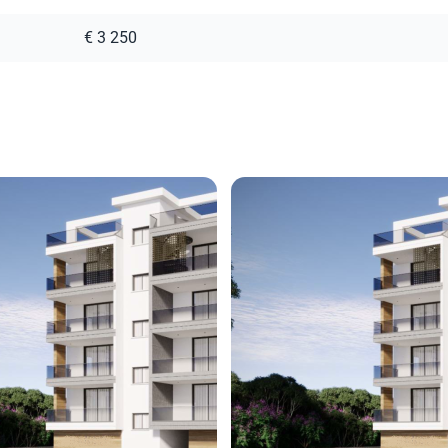
€ 3 250
00
275 000
€