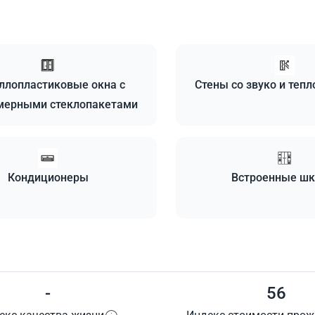
ллопластиковые окна с
Стены со звуко и теп
мерными стеклопакетами
Кондиционеры
Встроенные ш
-
56