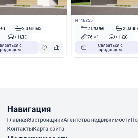
Квартира
2 спальнями в Ларнака, Кипр
Квартира с 2 спальнями в Лар
№ 46855
лен
2 Ванных
2 Спален
2 Ванн
+ НДС
76 м²
+ НДС
вязаться с
Связаться с
продавцом
продавцом
Навигация
Главная
Застройщики
Агентства недвижимости
По
Контакты
Карта сайта