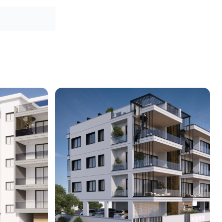
275 000
€