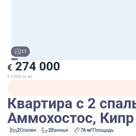
11
274 000
€
€ 3 605 за м²
Квартира с 2 спа
Аммохостос, Кипр
2
Спален
2
Ванных
76 м²
Площадь