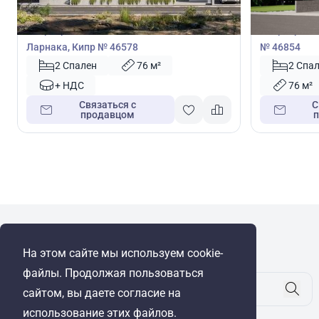
Квартира
Квартира
Квартира с 2 спальнями в Ливадия,
Квартира с 
Ларнака, Кипр № 46578
№ 46854
2 Спален
76 м²
2 Спа
+ НДС
76 м²
Связаться с
С
продавцом
WRE Group
На этом сайте мы используем cookie-
© Cyprus Realestate 2026. Все права защищены!
файлы. Продолжая пользоваться
сайтом, вы даете согласие на
использование этих файлов.