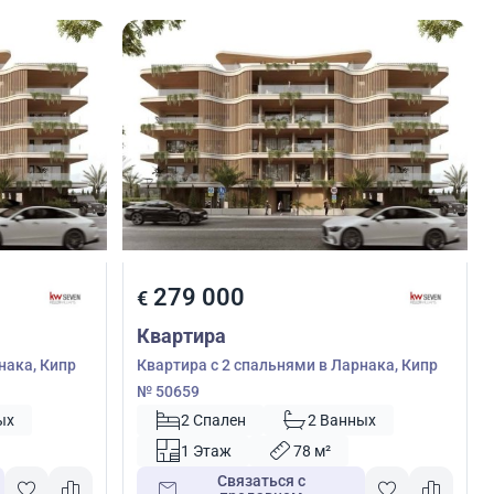
279 000
€
Квартира
нака, Кипр
Квартира с 2 спальнями в Ларнака, Кипр
№ 50659
ых
2 Спален
2 Ванных
1 Этаж
78 м²
Связаться с