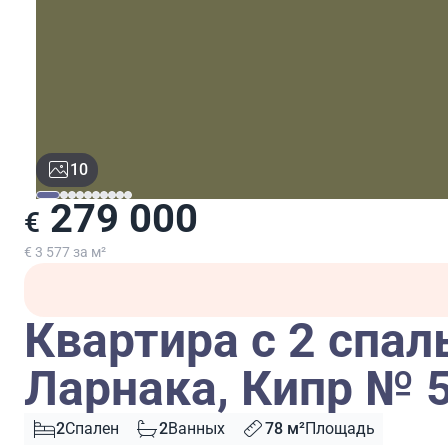
10
279 000
€
€ 3 577 за м²
Квартира с 2 спал
Ларнака, Кипр № 
2
Спален
2
Ванных
78 м²
Площадь