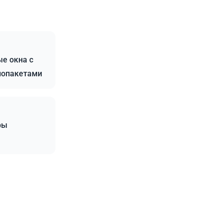
е окна с
лопакетами
ры