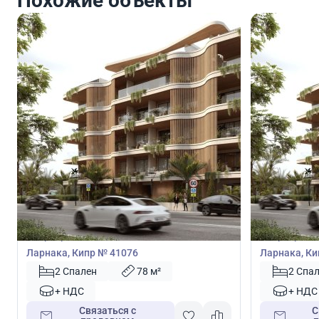
Похожие объекты
279 000
279 0
€
€
Квартира
Квартира
Квартира с 2 спальнями в Ливадия,
Квартира с 
Ларнака, Кипр № 41076
Ларнака, Ки
2 Спален
78 м²
2 Спа
+ НДС
+ НДС
Связаться с
С