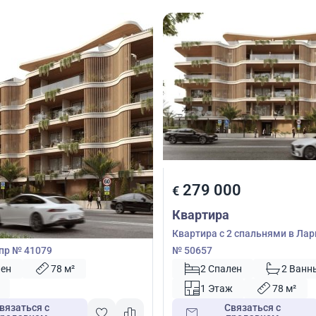
00
279 000
€
Квартира
2 спальнями в Ливадия,
Квартира с 2 спальнями в Лар
пр № 41079
№ 50657
лен
78 м²
2 Спален
2 Ванн
1 Этаж
78 м²
вязаться с
Связаться с