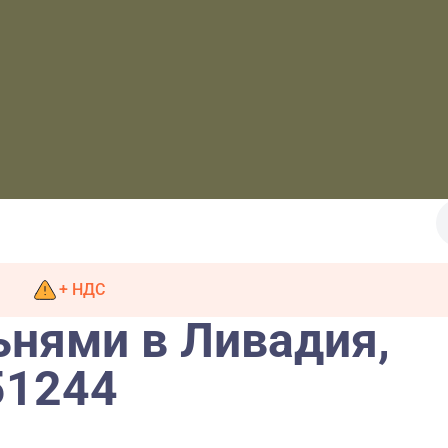
+ НДС
ьнями в Ливадия,
51244