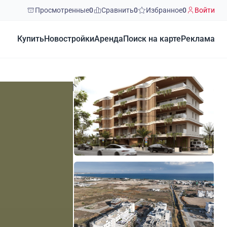
Просмотренные
0
Сравнить
0
Избранное
0
Войти
Купить
Новостройки
Аренда
Поиск на карте
Реклама