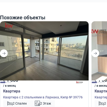
Похожие объекты
1 000
1 0
€
€
/ в месяц
/ в меся
Квартира
Кварт
Квартира с 2 спальнями в Ларнака, Кипр № 39776
Квартир
2 Спален
2 Этаж
2