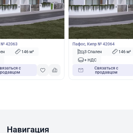
00
395 000
€
Таунхаус
 спальнями в Героскипу,
Таунхаус с 3 спальнями в Геро
 № 42063
Пафос, Кипр № 42064
лен
146 м²
3 Спален
146 м²
+ НДС
вязаться с
Связаться с
продавцом
продавцом
Навигация