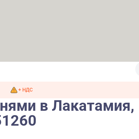
+ НДС
ьнями в Лакатамия,
51260