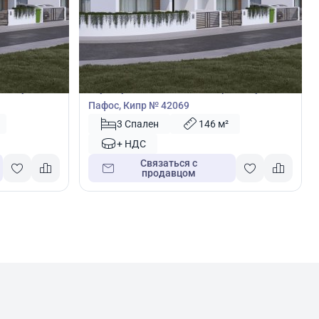
405 000
€
Таунхаус
скипу,
Таунхаус с 3 спальнями в Героскипу,
Пафос, Кипр № 42069
3 Спален
146 м²
+ НДС
Связаться с
продавцом