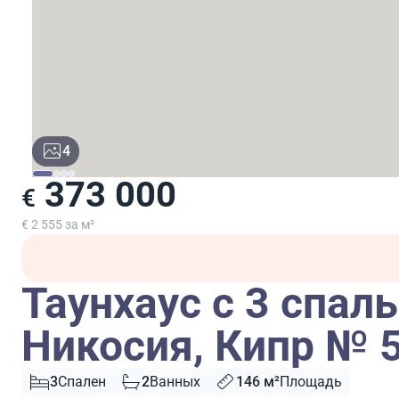
4
373 000
€
€ 2 555 за м²
Таунхаус с 3 спал
Никосия, Кипр № 
3
Спален
2
Ванных
146 м²
Площадь