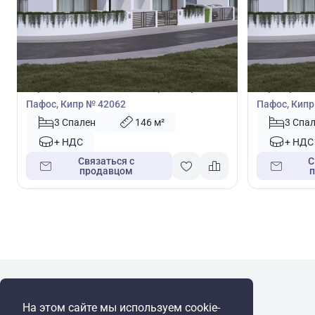
390 000
390 0
€
€
Таунхаус
Таунхаус
Таунхаус с 3 спальнями в Героскипу,
Таунхаус с 3
Пафос, Кипр № 42062
Пафос, Кипр
3 Спален
146 м²
3 Спа
+ НДС
+ НДС
Связаться с
С
продавцом
WRE Group
На этом сайте мы используем cookie-