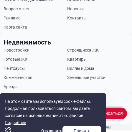
Вопрос-ответ
Новости
Реклама
Контакты
Карта сайта
Недвижимость
Новостройки
Строящиеся ЖК
Готовые ЖК
Квартиры
Пентхаусы
Виллы и дома
Коммерческая
Земельные участки
Аренда
Будьте в курсе
На этом сайте мы используем cookie-файлы.
Продолжая пользоваться сайтом, вы даете
Подписаться
согласие на использование этих файлов.
Подробнее
© Cyprus Realestate 2026. Все права защищены!
Отклонить
Принять