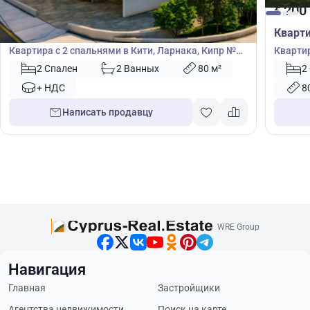
200 000
200
€
€
Квартира
Кварт
Квартира с 2 спальнями в Кити, Ларнака, Кипр №
Квартир
48169
2 Спален
2 Ванных
80 м²
2
+ НДС
8
Написать продавцу
WRE Group
Навигация
Главная
Застройщики
Агентства недвижимости
Поиск на карте