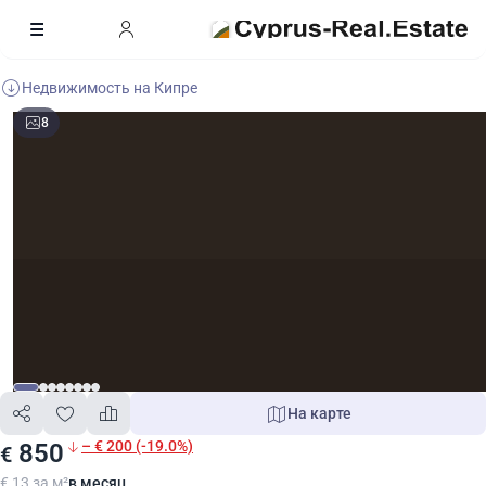
Недвижимость на Кипре
8
На карте
– € 200 (-19.0%)
850
€
€ 13 за м²
в месяц