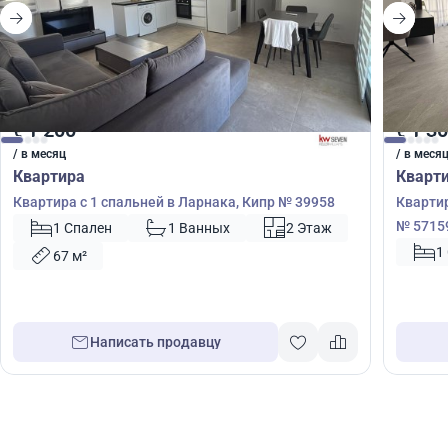
1 200
1 3
€
€
/ в месяц
/ в меся
Квартира
Кварт
Квартира с 1 спальней в Ларнака, Кипр № 39958
Квартир
№ 5715
1 Спален
1 Ванных
2 Этаж
1
67 м²
Написать продавцу