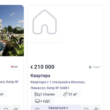
210 000
€
Квартира
ака, Кипр №
Квартира с 1 спальней в Ипсонас,
Лимасол, Кипр № 54881
ых
1 Спален
51 м²
+ НДС
Связаться с