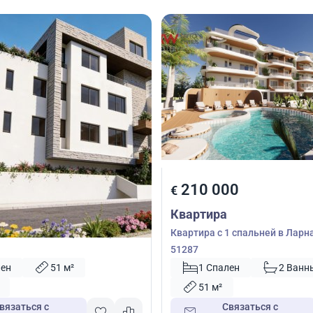
00
210 000
€
Квартира
1 спальней в Пафос, Кипр №
Квартира с 1 спальней в Ларн
51287
лен
51 м²
1 Спален
2 Ванн
51 м²
вязаться с
Связаться с