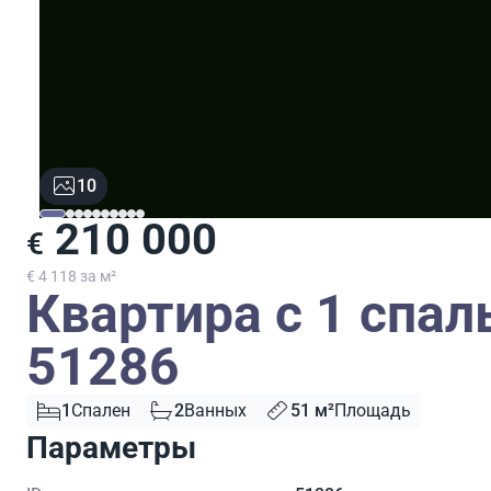
10
210 000
€
€ 4 118 за м²
Квартира с 1 спал
51286
1
Спален
2
Ванных
51 м²
Площадь
Параметры