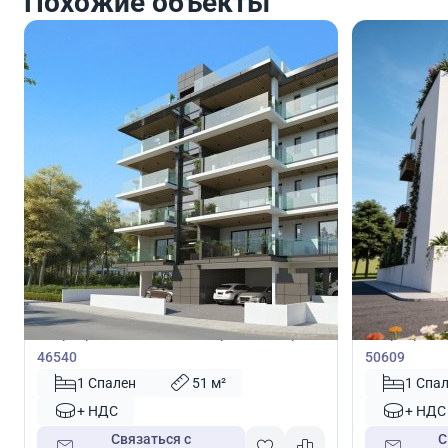
Похожие объекты
210 000
210 0
€
€
Квартира
Квартира
Квартира с 1 спальней в Ларнака, Кипр №
Квартира с 
46540
50609
1 Спален
51 м²
1 Спа
+ НДС
+ НДС
Связаться с
С