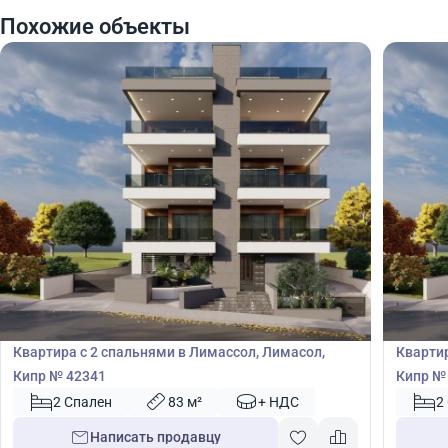
Похожие объекты
530 000
530
€
€
Квартира
Кварт
Квартира с 2 спальнями в Лимассол, Лимасол,
Квартир
Кипр № 42341
Кипр №
2 Спален
83 м²
+ НДС
2
Написать продавцу