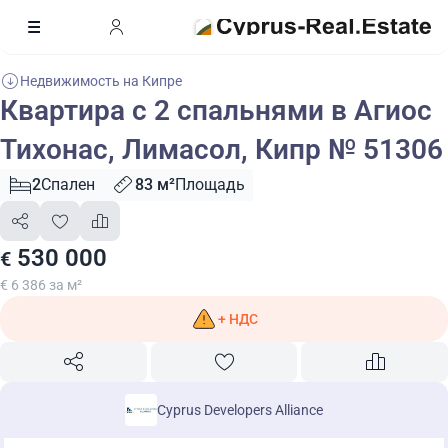
Недвижимость на Кипре
Квартира с 2 спальнями в Агиос
Тихонас, Лимасол, Кипр № 51306
2
Спален
83 м²
Площадь
530 000
€
€ 6 386 за м²
+ НДС
Cyprus Developers Alliance