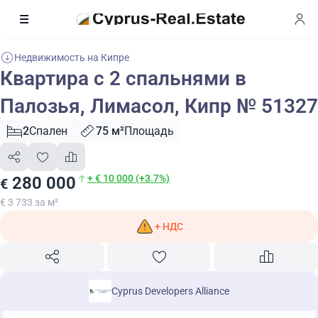
Недвижимость на Кипре
Квартира с 2 спальнями в
Палозья, Лимасол, Кипр № 51327
2
Спален
75 м²
Площадь
+ € 10 000 (+3.7%)
280 000
€
€ 3 733 за м²
+ НДС
Cyprus Developers Alliance