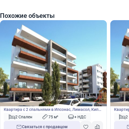
Похожие объекты
280 000
280
€
€
Квартира
Кварт
Квартира с 2 спальнями в Ипсонас, Лимасол, Кипр
Квартир
№ 42786
№ 4279
2 Спален
75 м²
+ НДС
2
Связаться с продавцом