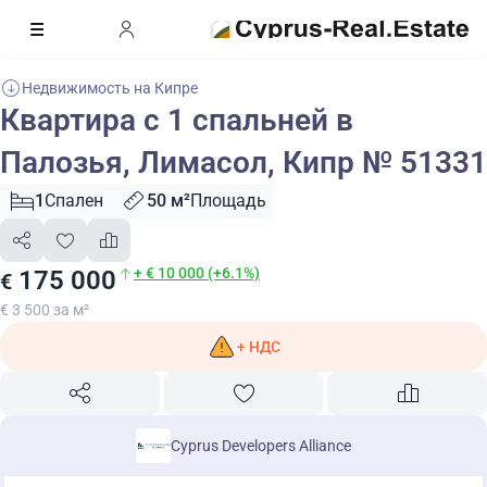
Недвижимость на Кипре
Квартира с 1 спальней в
Палозья, Лимасол, Кипр № 51331
1
Спален
50 м²
Площадь
+ € 10 000 (+6.1%)
175 000
€
€ 3 500 за м²
+ НДС
Cyprus Developers Alliance