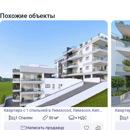
Похожие объекты
175 000
175
€
€
Квартира
Кварт
Квартира с 1 спальней в Лимассол, Лимасол, Кипр
Квартир
№ 47068
47361
1 Спален
50 м²
+ НДС
1
Написать продавцу