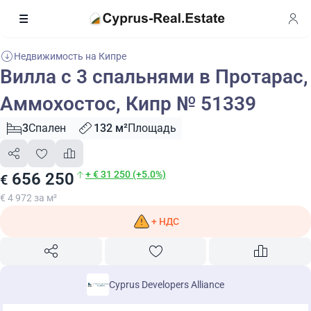
Недвижимость на Кипре
Вилла с 3 спальнями в Протарас,
Аммохостос, Кипр № 51339
3
Спален
132 м²
Площадь
+ € 31 250 (+5.0%)
656 250
€
€ 4 972 за м²
+ НДС
Cyprus Developers Alliance