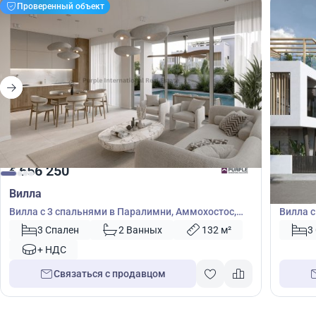
Проверенный объект
656 250
656
€
€
Вилла
Вилла
Вилла с 3 спальнями в Паралимни, Аммохостос,
Вилла с
Кипр № 37822
№ 4180
3 Спален
2 Ванных
132 м²
3
+ НДС
Связаться с продавцом