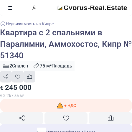
Недвижимость на Кипре
Квартира с 2 спальнями в
Паралимни, Аммохостос, Кипр №
51340
2
Спален
75 м²
Площадь
245 000
€
€ 3 267 за м²
+ НДС