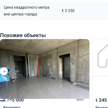
Цена квадратного метра
€ 3 250
вне центра города
Похожие объекты
245 000
245
€
€
Квартира
Кварт