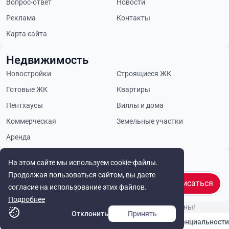
Вопрос-ответ
Новости
Реклама
Контакты
Карта сайта
Недвижимость
Новостройки
Строящиеся ЖК
Готовые ЖК
Квартиры
Пентхаусы
Виллы и дома
Коммерческая
Земельные участки
Аренда
Будьте в курсе
На этом сайте мы используем cookie-файлы.
Продолжая пользоваться сайтом, вы даете
Подписаться
согласие на использование этих файлов.
Подробнее
© Cyprus Realestate 2026. Все права защищены!
Отклонить
Принять
Связаться с нами
Политика конфиденциальности