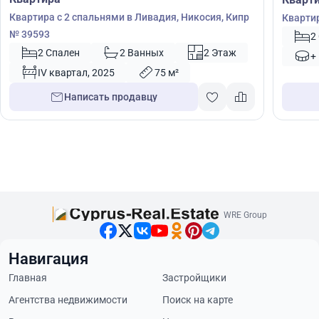
Квартира с 2 спальнями в Ливадия, Никосия, Кипр
Квартир
№ 39593
2
2 Спален
2 Ванных
2 Этаж
+
IV квартал, 2025
75 м²
Написать продавцу
WRE Group
Навигация
Главная
Застройщики
Агентства недвижимости
Поиск на карте