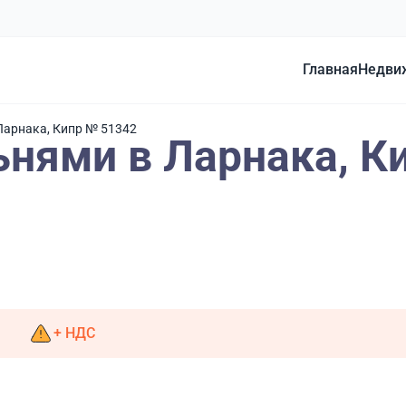
Главная
Недви
Ларнака, Кипр № 51342
ьнями в Ларнака, К
+ НДС