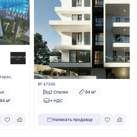
260 000
€
Квартира
тарас,
Квартира с 2 спальнями в Ларнака, Кипр
№ 47340
ых
2 Спален
84 м²
84 м²
+ НДС
Написать продавцу