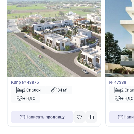
255 000
250 0
€
€
Квартира
Квартира
Квартира с 2 спальнями в Кити, Ларнака,
Квартира с 
Кипр № 43875
№ 47338
2 Спален
84 м²
2 Спа
+ НДС
+ НДС
Написать продавцу
Напи