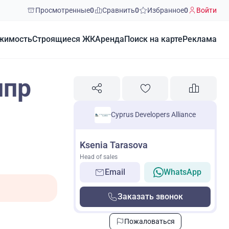
Просмотренные
0
Сравнить
0
Избранное
0
Войти
жимость
Строящиеся ЖК
Аренда
Поиск на карте
Реклама
ипр
Cyprus Developers Alliance
Ksenia Tarasova
Head of sales
Email
WhatsApp
Заказать звонок
Пожаловаться