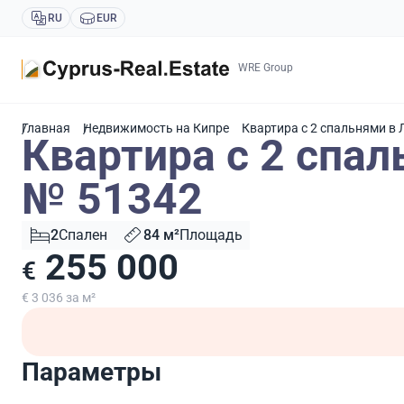
RU
EUR
WRE Group
Главная
Недвижимость на Кипре
Квартира с 2 спальнями в 
Квартира с 2 спал
№ 51342
2
Спален
84 м²
Площадь
255 000
€
€ 3 036 за м²
Параметры