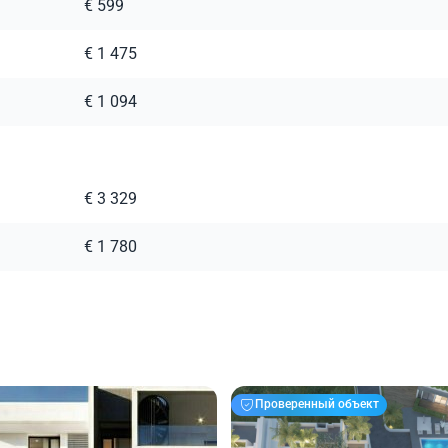
€ 599
€ 1 475
€ 1 094
€ 3 329
€ 1 780
Проверенный объект