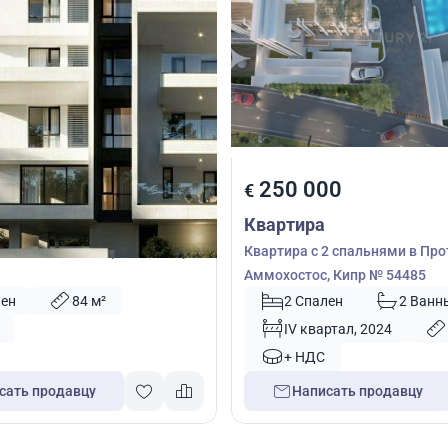
00
250 000
€
Квартира
2 спальнями в Ларнака, Кипр
Квартира с 2 спальнями в Про
Аммохостос, Кипр № 54485
лен
84 м²
2 Спален
2 Ванн
IV квартал, 2024
+ НДС
сать продавцу
Написать продавцу