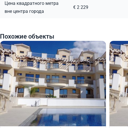
Цена квадратного метра
€ 2 229
вне центра города
Похожие объекты
395 000
395
€
€
Квартира
Кварт