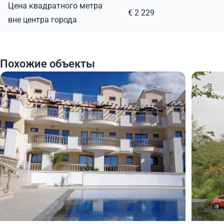
Цена квадратного метра
€ 2 229
вне центра города
Похожие объекты
340 000
335
€
€
Квартира
Кварт