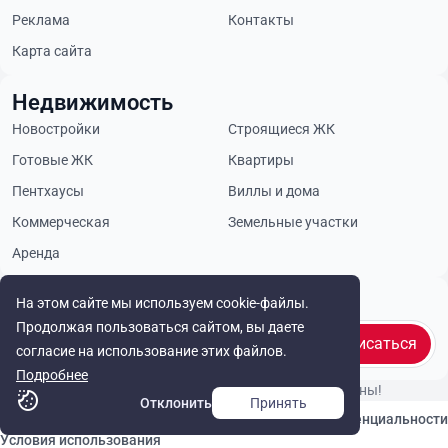
Реклама
Контакты
Карта сайта
Недвижимость
Новостройки
Строящиеся ЖК
Готовые ЖК
Квартиры
Пентхаусы
Виллы и дома
Коммерческая
Земельные участки
Аренда
Будьте в курсе
На этом сайте мы используем cookie-файлы.
Продолжая пользоваться сайтом, вы даете
Подписаться
согласие на использование этих файлов.
Подробнее
© Cyprus Realestate 2026. Все права защищены!
Отклонить
Принять
Связаться с нами
Политика конфиденциальности
Условия использования