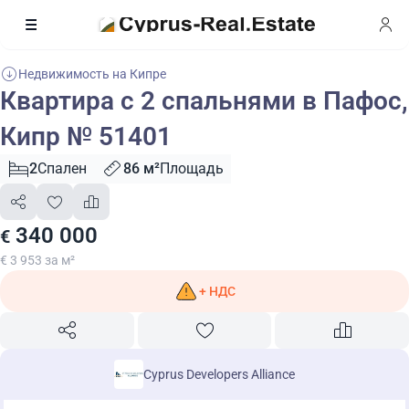
Недвижимость на Кипре
Квартира с 2 спальнями в Пафос,
Кипр № 51401
2
Спален
86 м²
Площадь
340 000
€
€ 3 953 за м²
+ НДС
Cyprus Developers Alliance