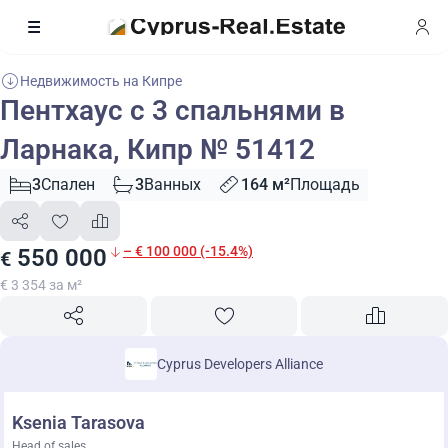
Недвижимость на Кипре
Пентхаус с 3 спальнями в
Ларнака, Кипр № 51412
3
Спален
3
Ванных
164 м²
Площадь
– € 100 000 (-15.4%)
550 000
€
€ 3 354 за м²
Cyprus Developers Alliance
Ksenia Tarasova
Head of sales