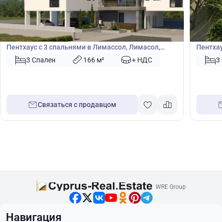
936 000
1 50
€
€
Пентхаус
Пентх
Пентхаус с 3 спальнями в Лимассол, Лимасол,
Пентхау
Кипр № 41605
3 Спален
166 м²
+ НДС
3
Связаться с продавцом
WRE Group
Навигация