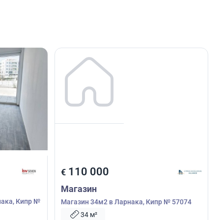
110 000
€
Магазин
нака, Кипр №
Магазин 34м2 в Ларнака, Кипр № 57074
34 м²