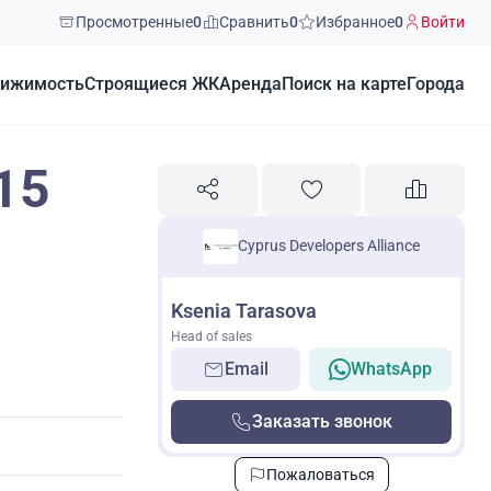
Просмотренные
0
Сравнить
0
Избранное
0
Войти
ижимость
Строящиеся ЖК
Аренда
Поиск на карте
Города
15
Cyprus Developers Alliance
Ksenia Tarasova
Head of sales
Email
WhatsApp
Заказать звонок
Пожаловаться