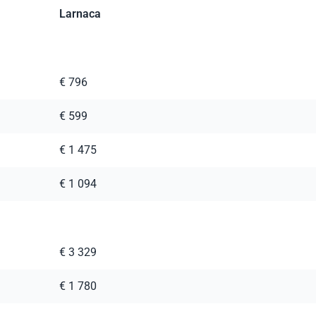
Larnaca
€ 796
€ 599
€ 1 475
€ 1 094
€ 3 329
€ 1 780