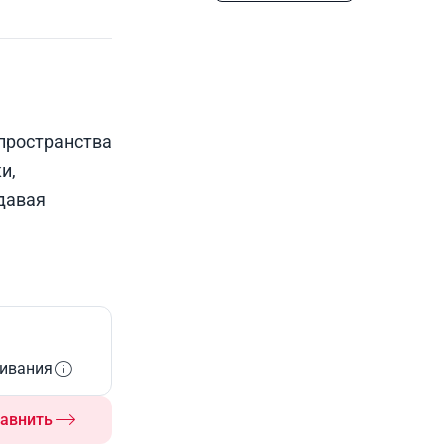
пространства
и,
давая
живания
авнить