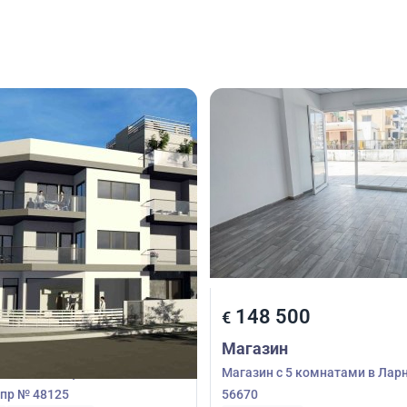
00
148 500
€
Магазин
2 в Агиос Афанасиос,
Магазин с 5 комнатами в Лар
пр № 48125
56670