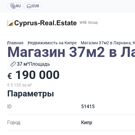
RU
EUR
WRE Group
Главная
Недвижимость на Кипре
Магазин 37м2 в Ларнака, 
Магазин 37м2 в Л
37 м²
Площадь
190 000
€
€ 5 135 за м²
Параметры
ID
51415
Город
Кипр