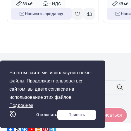
39 м²
39 м²
+ НДС
Написать продавцу
Напи
WRE Group
На этом сайте мы используем cookie-
© Cyprus Realestate 2026. Все права защищены!
файлы. Продолжая пользоваться
сайтом, вы даете согласие на
использование этих файлов.
Будьте в курсе
Подробнее
Отклонить
Принять
Подписаться