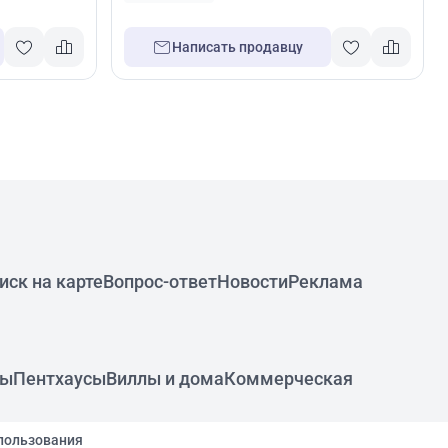
Написать продавцу
иск на карте
Вопрос-ответ
Новости
Реклама
ры
Пентхаусы
Виллы и дома
Коммерческая
пользования