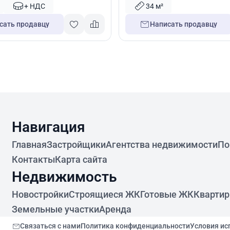
+ НДС
34 м²
сать продавцу
Написать продавцу
Навигация
Главная
Застройщики
Агентства недвижимости
По
Контакты
Карта сайта
Недвижимость
Новостройки
Строящиеся ЖК
Готовые ЖК
Кварти
Земельные участки
Аренда
Связаться с нами
Политика конфиденциальности
Условия ис