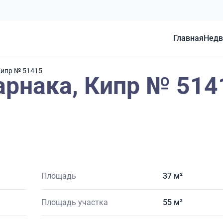
Главная
Недв
Кипр № 51415
арнака, Кипр № 514
Площадь
37 м²
Площадь участка
55 м²