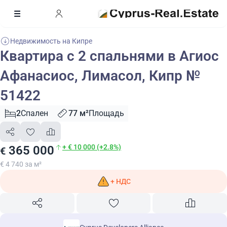
Недвижимость на Кипре
Квартира с 2 спальнями в Агиос
Афанасиос, Лимасол, Кипр №
51422
2
Спален
77 м²
Площадь
+ € 10 000 (+2.8%)
365 000
€
€ 4 740 за м²
+ НДС